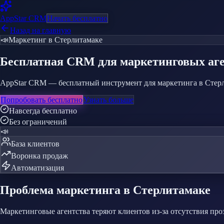
AppStar
CRM
Начать бесплатно
Назад на главную
📣
Маркетинг
в Стерлитамаке
Бесплатная CRM
для маркетинговых аг
AppStar CRM — бесплатный инструмент для маркетинга в Стерлит
Попробовать бесплатно
Узнать больше
Навсегда бесплатно
Без ограничений
📣
База клиентов
Воронка продаж
Автоматизация
Проблема
маркетинга
в Стерлитамаке
Маркетинговые агентства теряют клиентов из-за отсутствия про