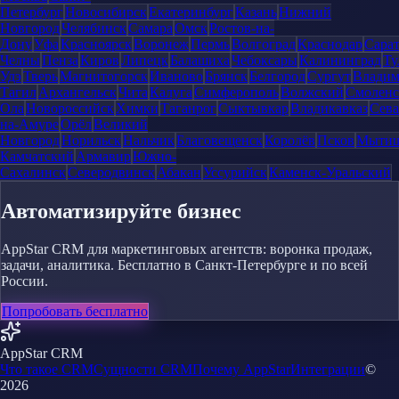
Петербург
Новосибирск
Екатеринбург
Казань
Нижний
Новгород
Челябинск
Самара
Омск
Ростов-на-
Дону
Уфа
Красноярск
Воронеж
Пермь
Волгоград
Краснодар
Сара
Челны
Пенза
Киров
Липецк
Балашиха
Чебоксары
Калининград
Ту
Удэ
Тверь
Магнитогорск
Иваново
Брянск
Белгород
Сургут
Влади
Тагил
Архангельск
Чита
Калуга
Симферополь
Волжский
Смоленс
Ола
Новороссийск
Химки
Таганрог
Сыктывкар
Владикавказ
Сева
на-Амуре
Орёл
Великий
Новгород
Норильск
Нальчик
Благовещенск
Королёв
Псков
Мыти
Камчатский
Армавир
Южно-
Сахалинск
Северодвинск
Абакан
Уссурийск
Каменск-Уральский
Автоматизируйте бизнес
AppStar CRM для маркетинговых агентств: воронка продаж,
задачи, аналитика. Бесплатно в Санкт-Петербурге и по всей
России.
Попробовать бесплатно
AppStar CRM
Что такое CRM
Сущности CRM
Почему AppStar
Интеграции
©
2026