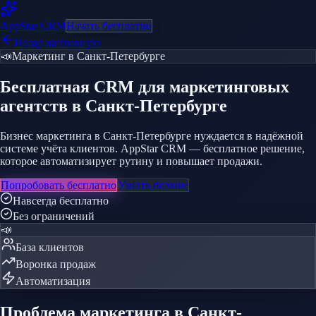
AppStar
CRM
Начать бесплатно
Назад на главную
📣
Маркетинг
в Санкт-Петербурге
Бесплатная CRM
для маркетинговых
агентств
в Санкт-Петербурге
Бизнес маркетинга в Санкт-Петербурге нуждается в надёжной
системе учёта клиентов. AppStar CRM — бесплатное решение,
которое автоматизирует рутину и повышает продажи.
Попробовать бесплатно
Узнать больше
Навсегда бесплатно
Без ограничений
📣
База клиентов
Воронка продаж
Автоматизация
Проблема
маркетинга
в Санкт-