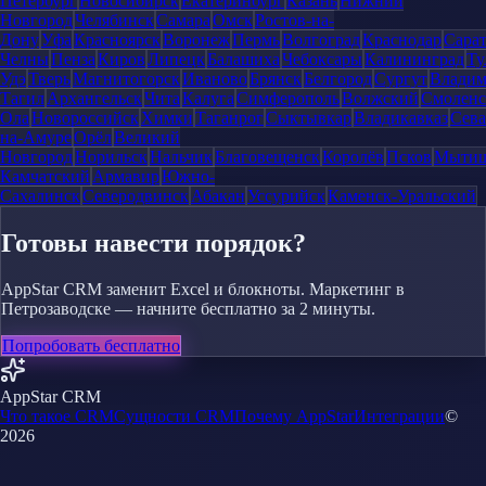
Петербург
Новосибирск
Екатеринбург
Казань
Нижний
Новгород
Челябинск
Самара
Омск
Ростов-на-
Дону
Уфа
Красноярск
Воронеж
Пермь
Волгоград
Краснодар
Сара
Челны
Пенза
Киров
Липецк
Балашиха
Чебоксары
Калининград
Ту
Удэ
Тверь
Магнитогорск
Иваново
Брянск
Белгород
Сургут
Влади
Тагил
Архангельск
Чита
Калуга
Симферополь
Волжский
Смоленс
Ола
Новороссийск
Химки
Таганрог
Сыктывкар
Владикавказ
Сева
на-Амуре
Орёл
Великий
Новгород
Норильск
Нальчик
Благовещенск
Королёв
Псков
Мыти
Камчатский
Армавир
Южно-
Сахалинск
Северодвинск
Абакан
Уссурийск
Каменск-Уральский
Готовы навести порядок?
AppStar CRM заменит Excel и блокноты. Маркетинг в
Петрозаводске — начните бесплатно за 2 минуты.
Попробовать бесплатно
AppStar CRM
Что такое CRM
Сущности CRM
Почему AppStar
Интеграции
©
2026