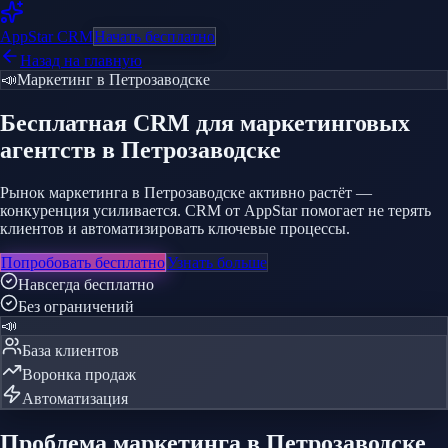
AppStar
CRM
Начать бесплатно
Назад на главную
📣
Маркетинг
в Петрозаводске
Бесплатная CRM
для маркетинговых
агентств
в Петрозаводске
Рынок маркетинга в Петрозаводске активно растёт —
конкуренция усиливается. CRM от AppStar помогает не терять
клиентов и автоматизировать ключевые процессы.
Попробовать бесплатно
Узнать больше
Навсегда бесплатно
Без ограничений
📣
База клиентов
Воронка продаж
Автоматизация
Проблема
маркетинга
в Петрозаводске