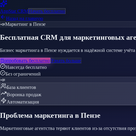
AppStar
CRM
Начать бесплатно
Назад на главную
📣
Маркетинг
в Пензе
Бесплатная CRM
для маркетинговых аг
Бизнес маркетинга в Пензе нуждается в надёжной системе учёт
Попробовать бесплатно
Узнать больше
Навсегда бесплатно
Без ограничений
📣
База клиентов
Воронка продаж
Автоматизация
Проблема
маркетинга
в Пензе
Маркетинговые агентства теряют клиентов из-за отсутствия про