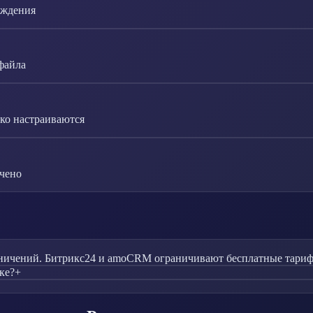
рждения
файла
ко настраиваются
ичено
ничений. Битрикс24 и amoCRM ограничивают бесплатные тарифы
ке?
+