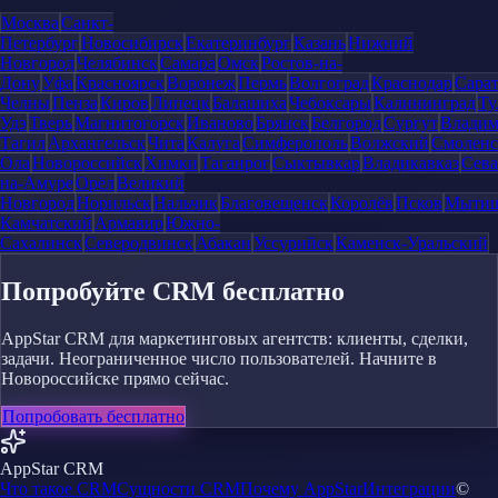
Москва
Санкт-
Петербург
Новосибирск
Екатеринбург
Казань
Нижний
Новгород
Челябинск
Самара
Омск
Ростов-на-
Дону
Уфа
Красноярск
Воронеж
Пермь
Волгоград
Краснодар
Сара
Челны
Пенза
Киров
Липецк
Балашиха
Чебоксары
Калининград
Ту
Удэ
Тверь
Магнитогорск
Иваново
Брянск
Белгород
Сургут
Влади
Тагил
Архангельск
Чита
Калуга
Симферополь
Волжский
Смоленс
Ола
Новороссийск
Химки
Таганрог
Сыктывкар
Владикавказ
Сева
на-Амуре
Орёл
Великий
Новгород
Норильск
Нальчик
Благовещенск
Королёв
Псков
Мыти
Камчатский
Армавир
Южно-
Сахалинск
Северодвинск
Абакан
Уссурийск
Каменск-Уральский
Попробуйте CRM бесплатно
AppStar CRM для маркетинговых агентств: клиенты, сделки,
задачи. Неограниченное число пользователей. Начните в
Новороссийске прямо сейчас.
Попробовать бесплатно
AppStar CRM
Что такое CRM
Сущности CRM
Почему AppStar
Интеграции
©