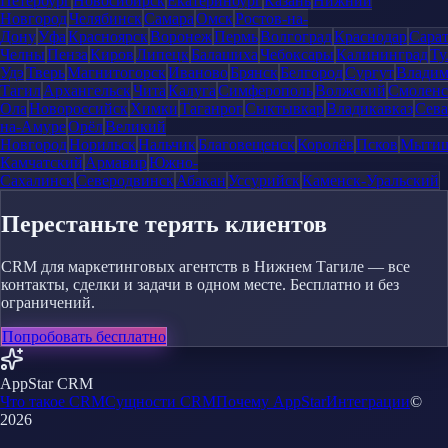
Петербург
Новосибирск
Екатеринбург
Казань
Нижний
Новгород
Челябинск
Самара
Омск
Ростов-на-
Дону
Уфа
Красноярск
Воронеж
Пермь
Волгоград
Краснодар
Сара
Челны
Пенза
Киров
Липецк
Балашиха
Чебоксары
Калининград
Ту
Удэ
Тверь
Магнитогорск
Иваново
Брянск
Белгород
Сургут
Влади
Тагил
Архангельск
Чита
Калуга
Симферополь
Волжский
Смоленс
Ола
Новороссийск
Химки
Таганрог
Сыктывкар
Владикавказ
Сева
на-Амуре
Орёл
Великий
Новгород
Норильск
Нальчик
Благовещенск
Королёв
Псков
Мыти
Камчатский
Армавир
Южно-
Сахалинск
Северодвинск
Абакан
Уссурийск
Каменск-Уральский
Перестаньте терять клиентов
CRM для маркетинговых агентств в Нижнем Тагиле — все
контакты, сделки и задачи в одном месте. Бесплатно и без
ограничений.
Попробовать бесплатно
AppStar CRM
Что такое CRM
Сущности CRM
Почему AppStar
Интеграции
©
2026