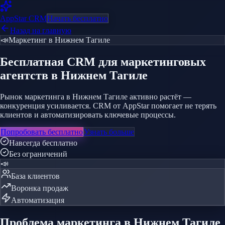
AppStar
CRM
Начать бесплатно
Назад на главную
📣
Маркетинг
в Нижнем Тагиле
Бесплатная CRM
для маркетинговых
агентств
в Нижнем Тагиле
Рынок маркетинга в Нижнем Тагиле активно растёт —
конкуренция усиливается. CRM от AppStar помогает не терять
клиентов и автоматизировать ключевые процессы.
Попробовать бесплатно
Узнать больше
Навсегда бесплатно
Без ограничений
📣
База клиентов
Воронка продаж
Автоматизация
Проблема
маркетинга
в Нижнем Тагиле