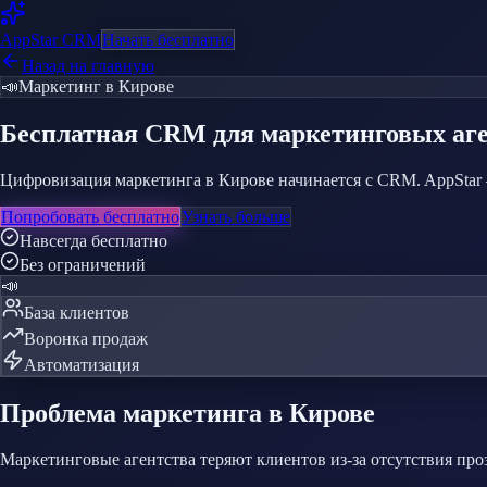
AppStar
CRM
Начать бесплатно
Назад на главную
📣
Маркетинг
в Кирове
Бесплатная CRM
для маркетинговых аг
Цифровизация маркетинга в Кирове начинается с CRM. AppStar —
Попробовать бесплатно
Узнать больше
Навсегда бесплатно
Без ограничений
📣
База клиентов
Воронка продаж
Автоматизация
Проблема
маркетинга
в Кирове
Маркетинговые агентства теряют клиентов из-за отсутствия про