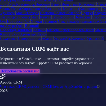
Новгород
Челябинск
Самара
Омск
Ростов-на-
Дону
Уфа
Красноярск
Воронеж
Пермь
Волгоград
Краснодар
Сара
Челны
Пенза
Киров
Липецк
Балашиха
Чебоксары
Калининград
Ту
Удэ
Тверь
Магнитогорск
Иваново
Брянск
Белгород
Сургут
Влади
Тагил
Архангельск
Чита
Калуга
Симферополь
Волжский
Смоленс
Ола
Новороссийск
Химки
Таганрог
Сыктывкар
Владикавказ
Сева
на-Амуре
Орёл
Великий
Новгород
Норильск
Нальчик
Благовещенск
Королёв
Псков
Мыти
Камчатский
Армавир
Южно-
Сахалинск
Северодвинск
Абакан
Уссурийск
Каменск-Уральский
Бесплатная CRM ждёт вас
Маркетинг в Челябинске — автоматизируйте управление
клиентами без затрат. AppStar CRM работает из коробки.
Попробовать бесплатно
AppStar CRM
Что такое CRM
Сущности CRM
Почему AppStar
Интеграции
©
2026