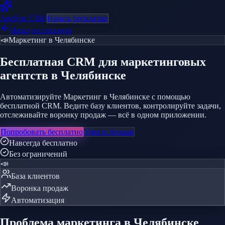
AppStar
CRM
Начать бесплатно
Назад на главную
📣
Маркетинг
в Челябинске
Бесплатная CRM
для маркетинговых
агентств
в Челябинске
Автоматизируйте Маркетинг в Челябинске с помощью
бесплатной CRM. Ведите базу клиентов, контролируйте задачи,
отслеживайте воронку продаж — всё в одном приложении.
Попробовать бесплатно
Узнать больше
Навсегда бесплатно
Без ограничений
📣
База клиентов
Воронка продаж
Автоматизация
Проблема
маркетинга
в Челябинске