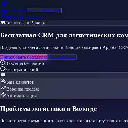
AppStar
CRM
Начать бесплатно
Назад на главную
🚚
Логистика
в Вологде
Бесплатная CRM
для логистических ко
Владельцы бизнеса логистики в Вологде выбирают AppStar CRM з
Попробовать бесплатно
Узнать больше
Навсегда бесплатно
Без ограничений
🚚
База клиентов
Воронка продаж
Автоматизация
Проблема
логистики
в Вологде
Логистические компании теряют клиентов из-за отсутствия про