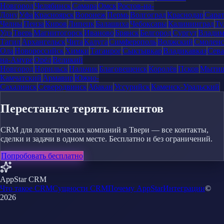
Новгород
Челябинск
Самара
Омск
Ростов-на-
Дону
Уфа
Красноярск
Воронеж
Пермь
Волгоград
Краснодар
Сара
Челны
Пенза
Киров
Липецк
Балашиха
Чебоксары
Калининград
Ту
Удэ
Тверь
Магнитогорск
Иваново
Брянск
Белгород
Сургут
Влади
Тагил
Архангельск
Чита
Калуга
Симферополь
Волжский
Смоленс
Ола
Новороссийск
Химки
Таганрог
Сыктывкар
Владикавказ
Сева
на-Амуре
Орёл
Великий
Новгород
Норильск
Нальчик
Благовещенск
Королёв
Псков
Мыти
Камчатский
Армавир
Южно-
Сахалинск
Северодвинск
Абакан
Уссурийск
Каменск-Уральский
Перестаньте терять клиентов
CRM для логистических компаний в Твери — все контакты,
сделки и задачи в одном месте. Бесплатно и без ограничений.
Попробовать бесплатно
AppStar CRM
Что такое CRM
Сущности CRM
Почему AppStar
Интеграции
©
2026