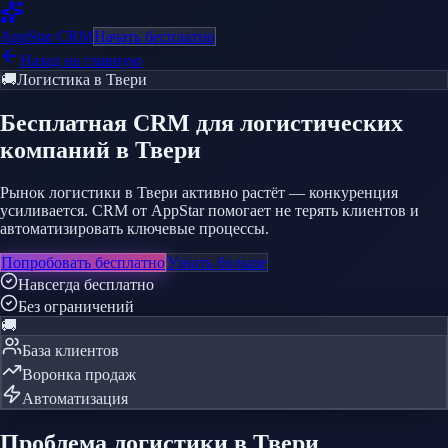
AppStar
CRM
Начать бесплатно
Назад на главную
🚚
Логистика
в Твери
Бесплатная CRM
для логистических
компаний
в Твери
Рынок логистики в Твери активно растёт — конкуренция
усиливается. CRM от AppStar помогает не терять клиентов и
автоматизировать ключевые процессы.
Попробовать бесплатно
Узнать больше
Навсегда бесплатно
Без ограничений
🚚
База клиентов
Воронка продаж
Автоматизация
Проблема
логистики
в Твери