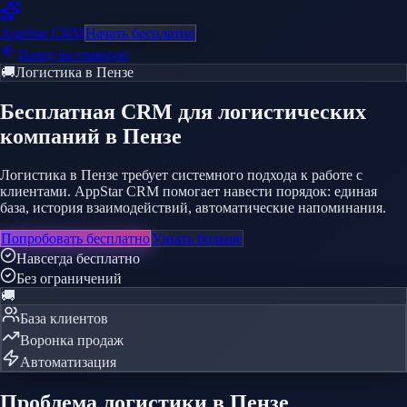
AppStar
CRM
Начать бесплатно
Назад на главную
🚚
Логистика
в Пензе
Бесплатная CRM
для логистических
компаний
в Пензе
Логистика в Пензе требует системного подхода к работе с
клиентами. AppStar CRM помогает навести порядок: единая
база, история взаимодействий, автоматические напоминания.
Попробовать бесплатно
Узнать больше
Навсегда бесплатно
Без ограничений
🚚
База клиентов
Воронка продаж
Автоматизация
Проблема
логистики
в Пензе