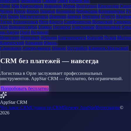
Новгород
Челябинск
Самара
Омск
Ростов-на-
Дону
Уфа
Красноярск
Воронеж
Пермь
Волгоград
Краснодар
Сара
Челны
Пенза
Киров
Липецк
Балашиха
Чебоксары
Калининград
Ту
Удэ
Тверь
Магнитогорск
Иваново
Брянск
Белгород
Сургут
Влади
Тагил
Архангельск
Чита
Калуга
Симферополь
Волжский
Смоленс
Ола
Новороссийск
Химки
Таганрог
Сыктывкар
Владикавказ
Сева
на-Амуре
Орёл
Великий
Новгород
Норильск
Нальчик
Благовещенск
Королёв
Псков
Мыти
Камчатский
Армавир
Южно-
Сахалинск
Северодвинск
Абакан
Уссурийск
Каменск-Уральский
CRM без платежей — навсегда
Логистика в Орле заслуживает профессиональных
инструментов. AppStar CRM — бесплатно, без ограничений.
Попробовать бесплатно
AppStar CRM
Что такое CRM
Сущности CRM
Почему AppStar
Интеграции
©
2026