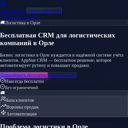
AppStar
CRM
Начать бесплатно
Назад на главную
🚚
Логистика
в Орле
Бесплатная CRM
для логистических
компаний
в Орле
Бизнес логистики в Орле нуждается в надёжной системе учёта
клиентов. AppStar CRM — бесплатное решение, которое
автоматизирует рутину и повышает продажи.
Попробовать бесплатно
Узнать больше
Навсегда бесплатно
Без ограничений
🚚
База клиентов
Воронка продаж
Автоматизация
Проблема
логистики
в Орле