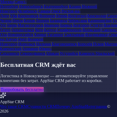
Москва
Санкт-
Петербург
Новосибирск
Екатеринбург
Казань
Нижний
Новгород
Челябинск
Самара
Омск
Ростов-на-
Дону
Уфа
Красноярск
Воронеж
Пермь
Волгоград
Краснодар
Сара
Челны
Пенза
Киров
Липецк
Балашиха
Чебоксары
Калининград
Ту
Удэ
Тверь
Магнитогорск
Иваново
Брянск
Белгород
Сургут
Влади
Тагил
Архангельск
Чита
Калуга
Симферополь
Волжский
Смоленс
Ола
Новороссийск
Химки
Таганрог
Сыктывкар
Владикавказ
Сева
на-Амуре
Орёл
Великий
Новгород
Норильск
Нальчик
Благовещенск
Королёв
Псков
Мыти
Камчатский
Армавир
Южно-
Сахалинск
Северодвинск
Абакан
Уссурийск
Каменск-Уральский
Бесплатная CRM ждёт вас
Логистика в Новокузнецке — автоматизируйте управление
клиентами без затрат. AppStar CRM работает из коробки.
Попробовать бесплатно
AppStar CRM
Что такое CRM
Сущности CRM
Почему AppStar
Интеграции
©
2026