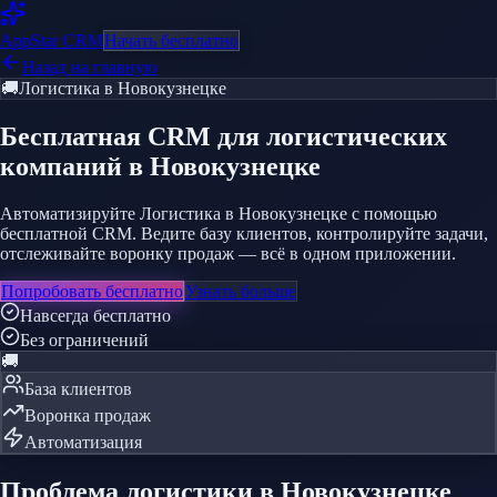
AppStar
CRM
Начать бесплатно
Назад на главную
🚚
Логистика
в Новокузнецке
Бесплатная CRM
для логистических
компаний
в Новокузнецке
Автоматизируйте Логистика в Новокузнецке с помощью
бесплатной CRM. Ведите базу клиентов, контролируйте задачи,
отслеживайте воронку продаж — всё в одном приложении.
Попробовать бесплатно
Узнать больше
Навсегда бесплатно
Без ограничений
🚚
База клиентов
Воронка продаж
Автоматизация
Проблема
логистики
в Новокузнецке