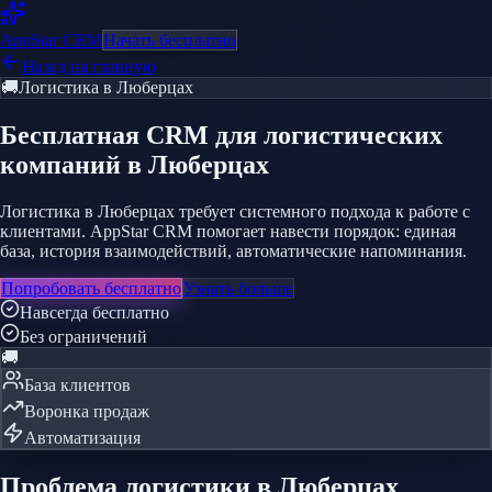
AppStar
CRM
Начать бесплатно
Назад на главную
🚚
Логистика
в Люберцах
Бесплатная CRM
для логистических
компаний
в Люберцах
Логистика в Люберцах требует системного подхода к работе с
клиентами. AppStar CRM помогает навести порядок: единая
база, история взаимодействий, автоматические напоминания.
Попробовать бесплатно
Узнать больше
Навсегда бесплатно
Без ограничений
🚚
База клиентов
Воронка продаж
Автоматизация
Проблема
логистики
в Люберцах