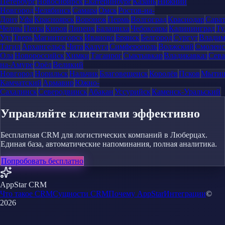
Петербург
Новосибирск
Екатеринбург
Казань
Нижний
Новгород
Челябинск
Самара
Омск
Ростов-на-
Дону
Уфа
Красноярск
Воронеж
Пермь
Волгоград
Краснодар
Сара
Челны
Пенза
Киров
Липецк
Балашиха
Чебоксары
Калининград
Ту
Удэ
Тверь
Магнитогорск
Иваново
Брянск
Белгород
Сургут
Влади
Тагил
Архангельск
Чита
Калуга
Симферополь
Волжский
Смоленс
Ола
Новороссийск
Химки
Таганрог
Сыктывкар
Владикавказ
Сева
на-Амуре
Орёл
Великий
Новгород
Норильск
Нальчик
Благовещенск
Королёв
Псков
Мыти
Камчатский
Армавир
Южно-
Сахалинск
Северодвинск
Абакан
Уссурийск
Каменск-Уральский
Управляйте клиентами эффективно
Бесплатная CRM для логистических компаний в Люберцах.
Единая база, автоматические напоминания, полная аналитика.
Попробовать бесплатно
AppStar CRM
Что такое CRM
Сущности CRM
Почему AppStar
Интеграции
©
2026