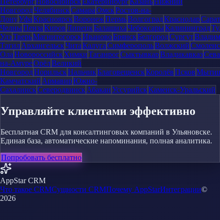
Петербург
Новосибирск
Екатеринбург
Казань
Нижний
Новгород
Челябинск
Самара
Омск
Ростов-на-
Дону
Уфа
Красноярск
Воронеж
Пермь
Волгоград
Краснодар
Сара
Челны
Пенза
Киров
Липецк
Балашиха
Чебоксары
Калининград
Ту
Удэ
Тверь
Магнитогорск
Иваново
Брянск
Белгород
Сургут
Влади
Тагил
Архангельск
Чита
Калуга
Симферополь
Волжский
Смоленс
Ола
Новороссийск
Химки
Таганрог
Сыктывкар
Владикавказ
Сева
на-Амуре
Орёл
Великий
Новгород
Норильск
Нальчик
Благовещенск
Королёв
Псков
Мыти
Камчатский
Армавир
Южно-
Сахалинск
Северодвинск
Абакан
Уссурийск
Каменск-Уральский
Управляйте клиентами эффективно
Бесплатная CRM для консалтинговых компаний в Ульяновске.
Единая база, автоматические напоминания, полная аналитика.
Попробовать бесплатно
AppStar CRM
Что такое CRM
Сущности CRM
Почему AppStar
Интеграции
©
2026