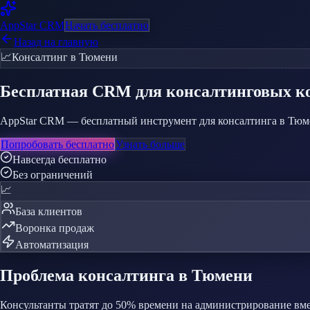
AppStar
CRM
Начать бесплатно
Назад на главную
📈
Консалтинг
в Тюмени
Бесплатная CRM
для консалтинговых 
AppStar CRM — бесплатный инструмент для консалтинга в Тюмен
Попробовать бесплатно
Узнать больше
Навсегда бесплатно
Без ограничений
📈
База клиентов
Воронка продаж
Автоматизация
Проблема
консалтинга
в Тюмени
Консультанты тратят до 50% времени на администрирование вме