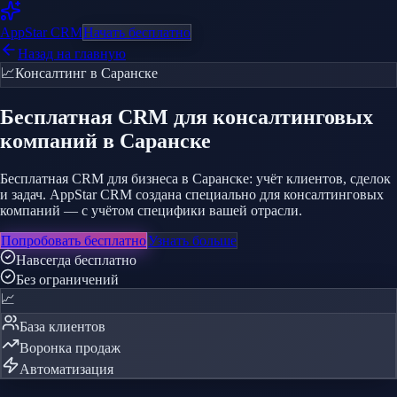
AppStar
CRM
Начать бесплатно
Назад на главную
📈
Консалтинг
в Саранске
Бесплатная CRM
для консалтинговых
компаний
в Саранске
Бесплатная CRM для бизнеса в Саранске: учёт клиентов, сделок
и задач. AppStar CRM создана специально для консалтинговых
компаний — с учётом специфики вашей отрасли.
Попробовать бесплатно
Узнать больше
Навсегда бесплатно
Без ограничений
📈
База клиентов
Воронка продаж
Автоматизация