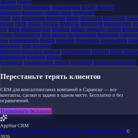
Москва
Санкт-
Петербург
Новосибирск
Екатеринбург
Казань
Нижний
Новгород
Челябинск
Самара
Омск
Ростов-на-
Дону
Уфа
Красноярск
Воронеж
Пермь
Волгоград
Краснодар
Сара
Челны
Пенза
Киров
Липецк
Балашиха
Чебоксары
Калининград
Ту
Удэ
Тверь
Магнитогорск
Иваново
Брянск
Белгород
Сургут
Влади
Тагил
Архангельск
Чита
Калуга
Симферополь
Волжский
Смоленс
Ола
Новороссийск
Химки
Таганрог
Сыктывкар
Владикавказ
Сева
на-Амуре
Орёл
Великий
Новгород
Норильск
Нальчик
Благовещенск
Королёв
Псков
Мыти
Камчатский
Армавир
Южно-
Сахалинск
Северодвинск
Абакан
Уссурийск
Каменск-Уральский
Перестаньте терять клиентов
CRM для консалтинговых компаний в Саранске — все
контакты, сделки и задачи в одном месте. Бесплатно и без
ограничений.
Попробовать бесплатно
AppStar CRM
Что такое CRM
Сущности CRM
Почему AppStar
Интеграции
©
2026