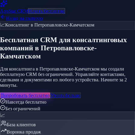
AppStar
CRM
Начать бесплатно
Назад на главную
📈
Консалтинг
в Петропавловске-Камчатском
Бесплатная CRM
для консалтинговых
компаний
в Петропавловске-
Камчатском
Для консалтинга в Петропавловске-Камчатском мы создали
бесплатную CRM без ограничений. Управляйте контактами,
сделками и документами из любого устройства. Начните за 2
минуты.
Попробовать бесплатно
Узнать больше
Навсегда бесплатно
Без ограничений
📈
База клиентов
Воронка продаж