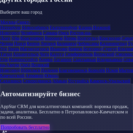
Выберите ваш город
Москва
Санкт-
Петербург
Новосибирск
Екатеринбург
Казань
Нижний
Новгород
Челябинск
Самара
Омск
Ростов-на-
Дону
Уфа
Красноярск
Воронеж
Пермь
Волгоград
Краснодар
Сара
Челны
Пенза
Киров
Липецк
Балашиха
Чебоксары
Калининград
Ту
Удэ
Тверь
Магнитогорск
Иваново
Брянск
Белгород
Сургут
Влади
Тагил
Архангельск
Чита
Калуга
Симферополь
Волжский
Смоленс
Ола
Новороссийск
Химки
Таганрог
Сыктывкар
Владикавказ
Сева
на-Амуре
Орёл
Великий
Новгород
Норильск
Нальчик
Благовещенск
Королёв
Псков
Мыти
Камчатский
Армавир
Южно-
Сахалинск
Северодвинск
Абакан
Уссурийск
Каменск-Уральский
Автоматизируйте бизнес
AppStar CRM для консалтинговых компаний: воронка продаж,
задачи, аналитика. Бесплатно в Петропавловске-Камчатском и
по всей России.
Попробовать бесплатно