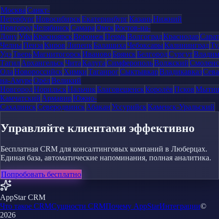
Москва
Санкт-
Петербург
Новосибирск
Екатеринбург
Казань
Нижний
Новгород
Челябинск
Самара
Омск
Ростов-на-
Дону
Уфа
Красноярск
Воронеж
Пермь
Волгоград
Краснодар
Сара
Челны
Пенза
Киров
Липецк
Балашиха
Чебоксары
Калининград
Ту
Удэ
Тверь
Магнитогорск
Иваново
Брянск
Белгород
Сургут
Влади
Тагил
Архангельск
Чита
Калуга
Симферополь
Волжский
Смоленс
Ола
Новороссийск
Химки
Таганрог
Сыктывкар
Владикавказ
Сева
на-Амуре
Орёл
Великий
Новгород
Норильск
Нальчик
Благовещенск
Королёв
Псков
Мыти
Камчатский
Армавир
Южно-
Сахалинск
Северодвинск
Абакан
Уссурийск
Каменск-Уральский
Управляйте клиентами эффективно
Бесплатная CRM для консалтинговых компаний в Люберцах.
Единая база, автоматические напоминания, полная аналитика.
Попробовать бесплатно
AppStar CRM
Что такое CRM
Сущности CRM
Почему AppStar
Интеграции
©
2026