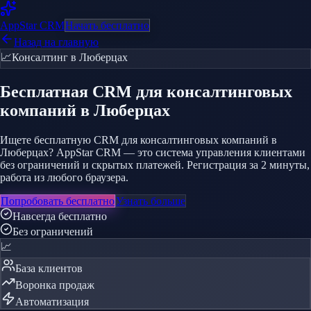
AppStar
CRM
Начать бесплатно
Назад на главную
📈
Консалтинг
в Люберцах
Бесплатная CRM
для консалтинговых
компаний
в Люберцах
Ищете бесплатную CRM для консалтинговых компаний в
Люберцах? AppStar CRM — это система управления клиентами
без ограничений и скрытых платежей. Регистрация за 2 минуты,
работа из любого браузера.
Попробовать бесплатно
Узнать больше
Навсегда бесплатно
Без ограничений
📈
База клиентов
Воронка продаж
Автоматизация