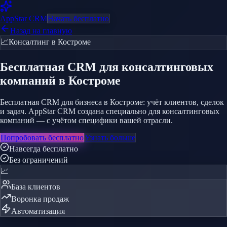
AppStar
CRM
Начать бесплатно
Назад на главную
📈
Консалтинг
в Костроме
Бесплатная CRM
для консалтинговых
компаний
в Костроме
Бесплатная CRM для бизнеса в Костроме: учёт клиентов, сделок
и задач. AppStar CRM создана специально для консалтинговых
компаний — с учётом специфики вашей отрасли.
Попробовать бесплатно
Узнать больше
Навсегда бесплатно
Без ограничений
📈
База клиентов
Воронка продаж
Автоматизация