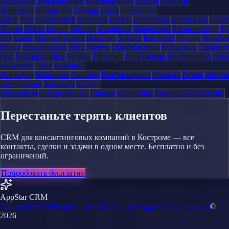
Петербург
Новосибирск
Екатеринбург
Казань
Нижний
Новгород
Челябинск
Самара
Омск
Ростов-на-
Дону
Уфа
Красноярск
Воронеж
Пермь
Волгоград
Краснодар
Сара
Челны
Пенза
Киров
Липецк
Балашиха
Чебоксары
Калининград
Ту
Удэ
Тверь
Магнитогорск
Иваново
Брянск
Белгород
Сургут
Влади
Тагил
Архангельск
Чита
Калуга
Симферополь
Волжский
Смоленс
Ола
Новороссийск
Химки
Таганрог
Сыктывкар
Владикавказ
Сева
на-Амуре
Орёл
Великий
Новгород
Норильск
Нальчик
Благовещенск
Королёв
Псков
Мыти
Камчатский
Армавир
Южно-
Сахалинск
Северодвинск
Абакан
Уссурийск
Каменск-Уральский
Перестаньте терять клиентов
CRM для консалтинговых компаний в Костроме — все
контакты, сделки и задачи в одном месте. Бесплатно и без
ограничений.
Попробовать бесплатно
AppStar CRM
Что такое CRM
Сущности CRM
Почему AppStar
Интеграции
©
2026