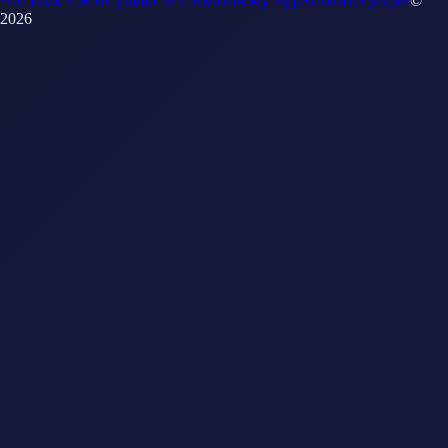
Что такое CRM
Сущности CRM
Почему AppStar
Интеграции
©
2026