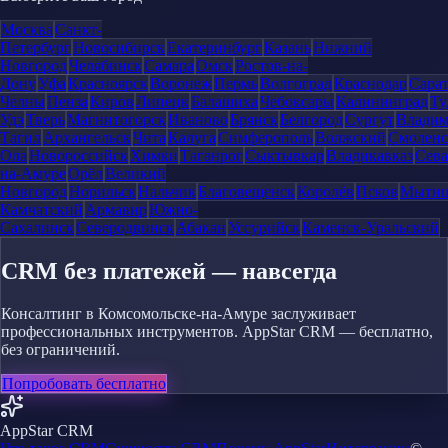
Москва
Санкт-
Петербург
Новосибирск
Екатеринбург
Казань
Нижний
Новгород
Челябинск
Самара
Омск
Ростов-на-
Дону
Уфа
Красноярск
Воронеж
Пермь
Волгоград
Краснодар
Сара
Челны
Пенза
Киров
Липецк
Балашиха
Чебоксары
Калининград
Ту
Удэ
Тверь
Магнитогорск
Иваново
Брянск
Белгород
Сургут
Влади
Тагил
Архангельск
Чита
Калуга
Симферополь
Волжский
Смоленс
Ола
Новороссийск
Химки
Таганрог
Сыктывкар
Владикавказ
Сева
на-Амуре
Орёл
Великий
Новгород
Норильск
Нальчик
Благовещенск
Королёв
Псков
Мыти
Камчатский
Армавир
Южно-
Сахалинск
Северодвинск
Абакан
Уссурийск
Каменск-Уральский
CRM без платежей — навсегда
Консалтинг в Комсомольске-на-Амуре заслуживает
профессиональных инструментов. AppStar CRM — бесплатно,
без ограничений.
Попробовать бесплатно
AppStar CRM