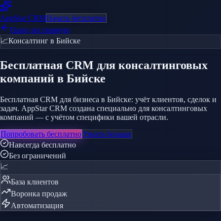
AppStar
CRM
Начать бесплатно
Назад на главную
📈
Консалтинг
в Бийске
Бесплатная CRM
для консалтинговых
компаний
в Бийске
Бесплатная CRM для бизнеса в Бийске: учёт клиентов, сделок и
задач. AppStar CRM создана специально для консалтинговых
компаний — с учётом специфики вашей отрасли.
Попробовать бесплатно
Узнать больше
Навсегда бесплатно
Без ограничений
📈
База клиентов
Воронка продаж
Автоматизация