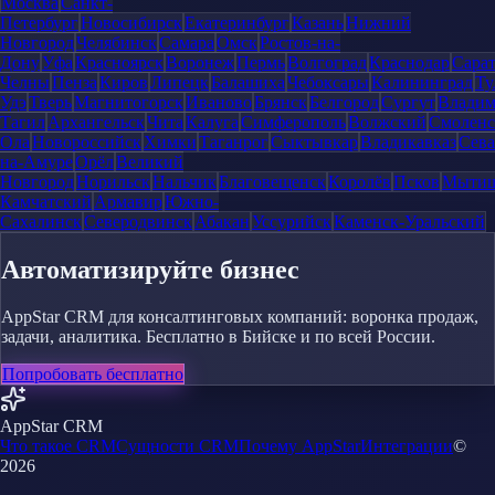
Москва
Санкт-
Петербург
Новосибирск
Екатеринбург
Казань
Нижний
Новгород
Челябинск
Самара
Омск
Ростов-на-
Дону
Уфа
Красноярск
Воронеж
Пермь
Волгоград
Краснодар
Сара
Челны
Пенза
Киров
Липецк
Балашиха
Чебоксары
Калининград
Ту
Удэ
Тверь
Магнитогорск
Иваново
Брянск
Белгород
Сургут
Влади
Тагил
Архангельск
Чита
Калуга
Симферополь
Волжский
Смоленс
Ола
Новороссийск
Химки
Таганрог
Сыктывкар
Владикавказ
Сева
на-Амуре
Орёл
Великий
Новгород
Норильск
Нальчик
Благовещенск
Королёв
Псков
Мыти
Камчатский
Армавир
Южно-
Сахалинск
Северодвинск
Абакан
Уссурийск
Каменск-Уральский
Автоматизируйте бизнес
AppStar CRM для консалтинговых компаний: воронка продаж,
задачи, аналитика. Бесплатно в Бийске и по всей России.
Попробовать бесплатно
AppStar CRM
Что такое CRM
Сущности CRM
Почему AppStar
Интеграции
©
2026