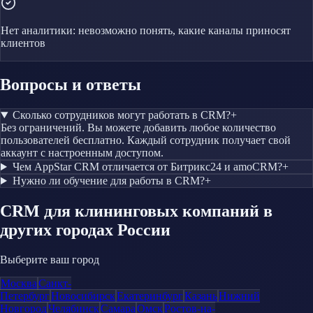
Нет аналитики: невозможно понять, какие каналы приносят
клиентов
Вопросы и ответы
Сколько сотрудников могут работать в CRM?
+
Без ограничений. Вы можете добавить любое количество
пользователей бесплатно. Каждый сотрудник получает свой
аккаунт с настроенным доступом.
Чем AppStar CRM отличается от Битрикс24 и amoCRM?
+
Нужно ли обучение для работы в CRM?
+
CRM
для клининговых компаний
в
других городах России
Выберите ваш город
Москва
Санкт-
Петербург
Новосибирск
Екатеринбург
Казань
Нижний
Новгород
Челябинск
Самара
Омск
Ростов-на-