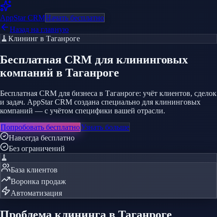
AppStar
CRM
Начать бесплатно
Назад на главную
🧹
Клининг
в Таганроге
Бесплатная CRM
для клининговых
компаний
в Таганроге
Бесплатная CRM для бизнеса в Таганроге: учёт клиентов, сделок
и задач. AppStar CRM создана специально для клининговых
компаний — с учётом специфики вашей отрасли.
Попробовать бесплатно
Узнать больше
Навсегда бесплатно
Без ограничений
🧹
База клиентов
Воронка продаж
Автоматизация
Проблема
клининга
в Таганроге