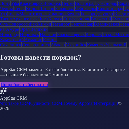
Дону
Уфа
Красноярск
Воронеж
Пермь
Волгоград
Краснодар
Сара
Челны
Пенза
Киров
Липецк
Балашиха
Чебоксары
Калининград
Ту
Удэ
Тверь
Магнитогорск
Иваново
Брянск
Белгород
Сургут
Влади
Тагил
Архангельск
Чита
Калуга
Симферополь
Волжский
Смоленс
Ола
Новороссийск
Химки
Таганрог
Сыктывкар
Владикавказ
Сева
на-Амуре
Орёл
Великий
Новгород
Норильск
Нальчик
Благовещенск
Королёв
Псков
Мыти
Камчатский
Армавир
Южно-
Сахалинск
Северодвинск
Абакан
Уссурийск
Каменск-Уральский
Готовы навести порядок?
AppStar CRM заменит Excel и блокноты. Клининг в Таганроге
— начните бесплатно за 2 минуты.
Попробовать бесплатно
AppStar CRM
Что такое CRM
Сущности CRM
Почему AppStar
Интеграции
©
2026