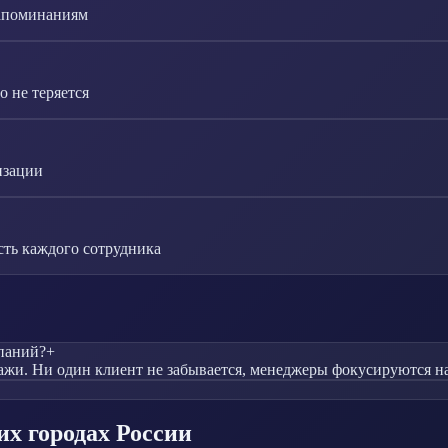
напоминаниям
 не теряется
изации
сть каждого сотрудника
паний?
+
жи. Ни один клиент не забывается, менеджеры фокусируются на 
их городах России