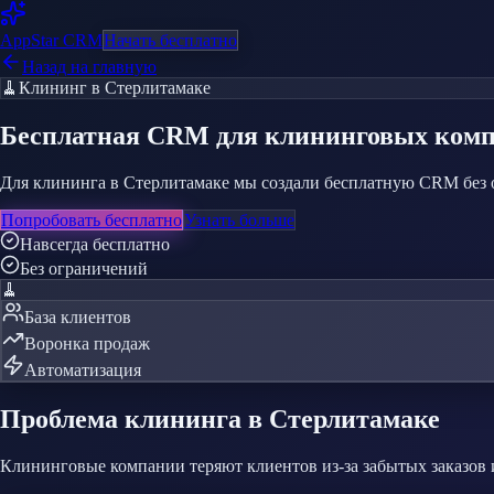
AppStar
CRM
Начать бесплатно
Назад на главную
🧹
Клининг
в Стерлитамаке
Бесплатная CRM
для клининговых ком
Для клининга в Стерлитамаке мы создали бесплатную CRM без о
Попробовать бесплатно
Узнать больше
Навсегда бесплатно
Без ограничений
🧹
База клиентов
Воронка продаж
Автоматизация
Проблема
клининга
в Стерлитамаке
Клининговые компании теряют клиентов из-за забытых заказов