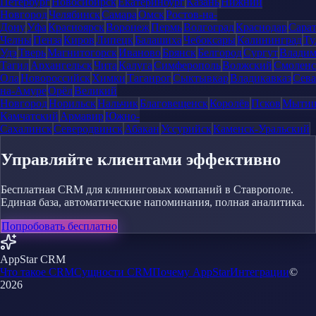
Петербург
Новосибирск
Екатеринбург
Казань
Нижний
Новгород
Челябинск
Самара
Омск
Ростов-на-
Дону
Уфа
Красноярск
Воронеж
Пермь
Волгоград
Краснодар
Сара
Челны
Пенза
Киров
Липецк
Балашиха
Чебоксары
Калининград
Ту
Удэ
Тверь
Магнитогорск
Иваново
Брянск
Белгород
Сургут
Влади
Тагил
Архангельск
Чита
Калуга
Симферополь
Волжский
Смоленс
Ола
Новороссийск
Химки
Таганрог
Сыктывкар
Владикавказ
Сева
на-Амуре
Орёл
Великий
Новгород
Норильск
Нальчик
Благовещенск
Королёв
Псков
Мыти
Камчатский
Армавир
Южно-
Сахалинск
Северодвинск
Абакан
Уссурийск
Каменск-Уральский
Управляйте клиентами эффективно
Бесплатная CRM для клининговых компаний в Ставрополе.
Единая база, автоматические напоминания, полная аналитика.
Попробовать бесплатно
AppStar CRM
Что такое CRM
Сущности CRM
Почему AppStar
Интеграции
©
2026