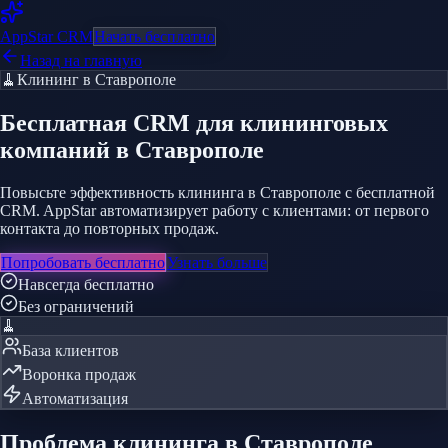
AppStar
CRM
Начать бесплатно
Назад на главную
🧹
Клининг
в Ставрополе
Бесплатная CRM
для клининговых
компаний
в Ставрополе
Повысьте эффективность клининга в Ставрополе с бесплатной
CRM. AppStar автоматизирует работу с клиентами: от первого
контакта до повторных продаж.
Попробовать бесплатно
Узнать больше
Навсегда бесплатно
Без ограничений
🧹
База клиентов
Воронка продаж
Автоматизация
Проблема
клининга
в Ставрополе