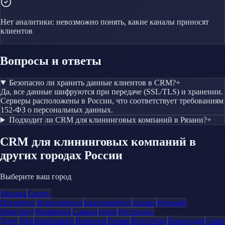
Нет аналитики: невозможно понять, какие каналы приносят
клиентов
Вопросы и ответы
Безопасно ли хранить данные клиентов в CRM?
+
Да, все данные шифруются при передаче (SSL/TLS) и хранении.
Серверы расположены в России, что соответствует требованиям
152-ФЗ о персональных данных.
Подходит ли CRM для клининговых компаний в Рязани?
+
CRM
для клининговых компаний
в
других городах России
Выберите ваш город
Москва
Санкт-
Петербург
Новосибирск
Екатеринбург
Казань
Нижний
Новгород
Челябинск
Самара
Омск
Ростов-на-
Дону
Уфа
Красноярск
Воронеж
Пермь
Волгоград
Краснодар
Сара