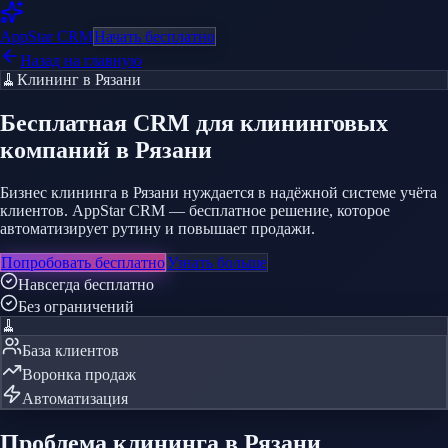
AppStar
CRM
Начать бесплатно
Назад на главную
🧹
Клининг
в Рязани
Бесплатная CRM
для клининговых
компаний
в Рязани
Бизнес клининга в Рязани нуждается в надёжной системе учёта
клиентов. AppStar CRM — бесплатное решение, которое
автоматизирует рутину и повышает продажи.
Попробовать бесплатно
Узнать больше
Навсегда бесплатно
Без ограничений
🧹
База клиентов
Воронка продаж
Автоматизация
Проблема
клининга
в Рязани