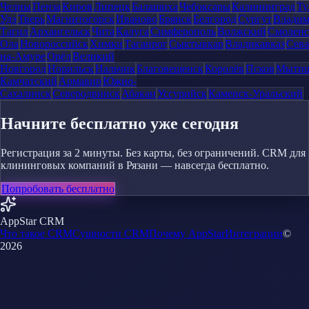
Челны
Пенза
Киров
Липецк
Балашиха
Чебоксары
Калининград
Ту
Удэ
Тверь
Магнитогорск
Иваново
Брянск
Белгород
Сургут
Влади
Тагил
Архангельск
Чита
Калуга
Симферополь
Волжский
Смоленс
Ола
Новороссийск
Химки
Таганрог
Сыктывкар
Владикавказ
Сева
на-Амуре
Орёл
Великий
Новгород
Норильск
Нальчик
Благовещенск
Королёв
Псков
Мыти
Камчатский
Армавир
Южно-
Сахалинск
Северодвинск
Абакан
Уссурийск
Каменск-Уральский
Начните бесплатно уже сегодня
Регистрация за 2 минуты. Без карты, без ограничений. CRM для
клининговых компаний в Рязани — навсегда бесплатно.
Попробовать бесплатно
AppStar CRM
Что такое CRM
Сущности CRM
Почему AppStar
Интеграции
©
2026