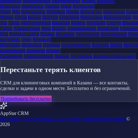
Петербург
Новосибирск
Екатеринбург
Казань
Нижний
Новгород
Челябинск
Самара
Омск
Ростов-на-
Дону
Уфа
Красноярск
Воронеж
Пермь
Волгоград
Краснодар
Сара
Челны
Пенза
Киров
Липецк
Балашиха
Чебоксары
Калининград
Ту
Удэ
Тверь
Магнитогорск
Иваново
Брянск
Белгород
Сургут
Влади
Тагил
Архангельск
Чита
Калуга
Симферополь
Волжский
Смоленс
Ола
Новороссийск
Химки
Таганрог
Сыктывкар
Владикавказ
Сева
на-Амуре
Орёл
Великий
Новгород
Норильск
Нальчик
Благовещенск
Королёв
Псков
Мыти
Камчатский
Армавир
Южно-
Сахалинск
Северодвинск
Абакан
Уссурийск
Каменск-Уральский
Перестаньте терять клиентов
CRM для клининговых компаний в Казани — все контакты,
сделки и задачи в одном месте. Бесплатно и без ограничений.
Попробовать бесплатно
AppStar CRM
Что такое CRM
Сущности CRM
Почему AppStar
Интеграции
©
2026