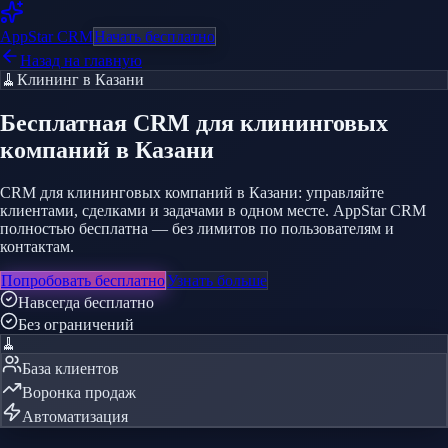
AppStar
CRM
Начать бесплатно
Назад на главную
🧹
Клининг
в Казани
Бесплатная CRM
для клининговых
компаний
в Казани
CRM для клининговых компаний в Казани: управляйте
клиентами, сделками и задачами в одном месте. AppStar CRM
полностью бесплатна — без лимитов по пользователям и
контактам.
Попробовать бесплатно
Узнать больше
Навсегда бесплатно
Без ограничений
🧹
База клиентов
Воронка продаж
Автоматизация