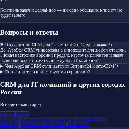
Контроль задач и дедлайнов — ни одно обещание клиенту не
будет забыто
Вопросы и ответы
Подходит ли CRM для IT-компаний в Стерлитамаке?
+
Да, AppStar CRM универсальна и подходит для любой отрасли.
Гибкая настройка воронки продаж, карточек клиентов и задач
позволяет адаптировать систему для IT-компаний.
Чем AppStar CRM отличается от Битрикс24 и amoCRM?
+
Есть ли интеграции с другими сервисами?
+
CRM
для IT-компаний
в других городах
России
Выберите ваш город
Москва
Санкт-
Петербург
Новосибирск
Екатеринбург
Казань
Нижний
Новгород
Челябинск
Самара
Омск
Ростов-на-