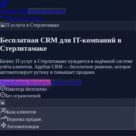
AppStar
CRM
Начать бесплатно
Назад на главную
💻
IT-услуги
в Стерлитамаке
Бесплатная CRM
для IT-компаний
в
Стерлитамаке
Бизнес IT-услуг в Стерлитамаке нуждается в надёжной системе
учёта клиентов. AppStar CRM — бесплатное решение, которое
автоматизирует рутину и повышает продажи.
Попробовать бесплатно
Узнать больше
Навсегда бесплатно
Без ограничений
💻
База клиентов
Воронка продаж
Автоматизация