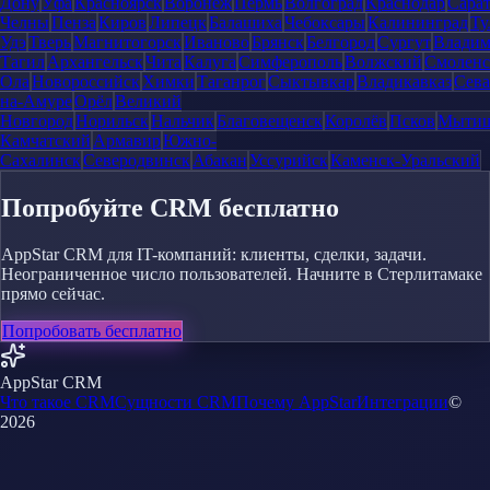
Дону
Уфа
Красноярск
Воронеж
Пермь
Волгоград
Краснодар
Сара
Челны
Пенза
Киров
Липецк
Балашиха
Чебоксары
Калининград
Ту
Удэ
Тверь
Магнитогорск
Иваново
Брянск
Белгород
Сургут
Влади
Тагил
Архангельск
Чита
Калуга
Симферополь
Волжский
Смоленс
Ола
Новороссийск
Химки
Таганрог
Сыктывкар
Владикавказ
Сева
на-Амуре
Орёл
Великий
Новгород
Норильск
Нальчик
Благовещенск
Королёв
Псков
Мыти
Камчатский
Армавир
Южно-
Сахалинск
Северодвинск
Абакан
Уссурийск
Каменск-Уральский
Попробуйте CRM бесплатно
AppStar CRM для IT-компаний: клиенты, сделки, задачи.
Неограниченное число пользователей. Начните в Стерлитамаке
прямо сейчас.
Попробовать бесплатно
AppStar CRM
Что такое CRM
Сущности CRM
Почему AppStar
Интеграции
©
2026