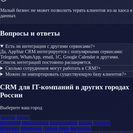
Малый бизнес не может позволить терять клиентов из-за хаоса в
данных
Вопросы и ответы
Есть ли интеграции с другими сервисами?
+
Да, AppStar CRM интегрируется с популярными сервисами:
Telegram, WhatsApp, email, 1С, Google Calendar и другими.
Список интеграций постоянно расширяется.
Сколько сотрудников могут работать в CRM?
+
Можно ли импортировать существующую базу клиентов?
+
CRM
для IT-компаний
в других городах
России
Выберите ваш город
Москва
Санкт-
Петербург
Новосибирск
Екатеринбург
Казань
Нижний
Новгород
Челябинск
Самара
Омск
Ростов-на-