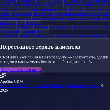
Дону
Уфа
Красноярск
Воронеж
Пермь
Волгоград
Краснодар
Сара
Челны
Пенза
Киров
Липецк
Балашиха
Чебоксары
Калининград
Ту
Удэ
Тверь
Магнитогорск
Иваново
Брянск
Белгород
Сургут
Влади
Тагил
Архангельск
Чита
Калуга
Симферополь
Волжский
Смоленс
Ола
Новороссийск
Химки
Таганрог
Сыктывкар
Владикавказ
Сева
на-Амуре
Орёл
Великий
Новгород
Норильск
Нальчик
Благовещенск
Королёв
Псков
Мыти
Камчатский
Армавир
Южно-
Сахалинск
Северодвинск
Абакан
Уссурийск
Каменск-Уральский
Перестаньте терять клиентов
CRM для IT-компаний в Петрозаводске — все контакты, сделки
и задачи в одном месте. Бесплатно и без ограничений.
Попробовать бесплатно
AppStar CRM
Что такое CRM
Сущности CRM
Почему AppStar
Интеграции
©
2026