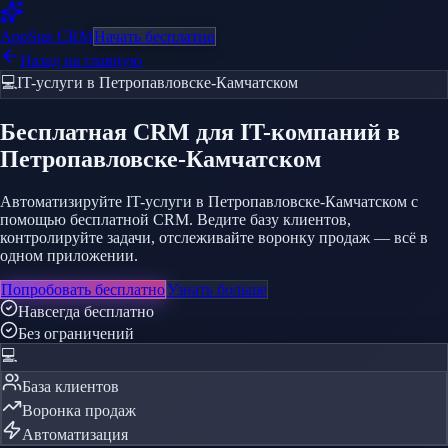
AppStar
CRM
Начать бесплатно
Назад на главную
💻
IT-услуги
в Петропавловске-Камчатском
Бесплатная CRM
для IT-компаний
в
Петропавловске-Камчатском
Автоматизируйте IT-услуги в Петропавловске-Камчатском с
помощью бесплатной CRM. Ведите базу клиентов,
контролируйте задачи, отслеживайте воронку продаж — всё в
одном приложении.
Попробовать бесплатно
Узнать больше
Навсегда бесплатно
Без ограничений
💻
База клиентов
Воронка продаж
Автоматизация