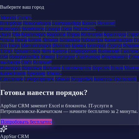
Выберите ваш город
Москва
Санкт-
Петербург
Новосибирск
Екатеринбург
Казань
Нижний
Новгород
Челябинск
Самара
Омск
Ростов-на-
Дону
Уфа
Красноярск
Воронеж
Пермь
Волгоград
Краснодар
Сара
Челны
Пенза
Киров
Липецк
Балашиха
Чебоксары
Калининград
Ту
Удэ
Тверь
Магнитогорск
Иваново
Брянск
Белгород
Сургут
Влади
Тагил
Архангельск
Чита
Калуга
Симферополь
Волжский
Смоленс
Ола
Новороссийск
Химки
Таганрог
Сыктывкар
Владикавказ
Сева
на-Амуре
Орёл
Великий
Новгород
Норильск
Нальчик
Благовещенск
Королёв
Псков
Мыти
Камчатский
Армавир
Южно-
Сахалинск
Северодвинск
Абакан
Уссурийск
Каменск-Уральский
Готовы навести порядок?
AppStar CRM заменит Excel и блокноты. IT-услуги в
Петропавловске-Камчатском — начните бесплатно за 2 минуты.
Попробовать бесплатно
AppStar CRM