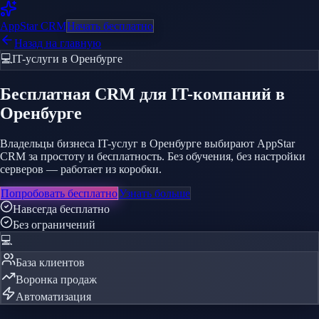
AppStar
CRM
Начать бесплатно
Назад на главную
💻
IT-услуги
в Оренбурге
Бесплатная CRM
для IT-компаний
в
Оренбурге
Владельцы бизнеса IT-услуг в Оренбурге выбирают AppStar
CRM за простоту и бесплатность. Без обучения, без настройки
серверов — работает из коробки.
Попробовать бесплатно
Узнать больше
Навсегда бесплатно
Без ограничений
💻
База клиентов
Воронка продаж
Автоматизация