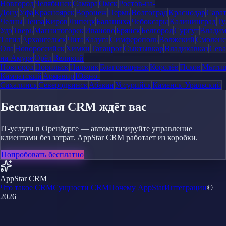
Новгород
Челябинск
Самара
Омск
Ростов-на-
Дону
Уфа
Красноярск
Воронеж
Пермь
Волгоград
Краснодар
Сара
Челны
Пенза
Киров
Липецк
Балашиха
Чебоксары
Калининград
Ту
Удэ
Тверь
Магнитогорск
Иваново
Брянск
Белгород
Сургут
Влади
Тагил
Архангельск
Чита
Калуга
Симферополь
Волжский
Смоленс
Ола
Новороссийск
Химки
Таганрог
Сыктывкар
Владикавказ
Сева
на-Амуре
Орёл
Великий
Новгород
Норильск
Нальчик
Благовещенск
Королёв
Псков
Мыти
Камчатский
Армавир
Южно-
Сахалинск
Северодвинск
Абакан
Уссурийск
Каменск-Уральский
Бесплатная CRM ждёт вас
IT-услуги в Оренбурге — автоматизируйте управление
клиентами без затрат. AppStar CRM работает из коробки.
Попробовать бесплатно
AppStar CRM
Что такое CRM
Сущности CRM
Почему AppStar
Интеграции
©
2026