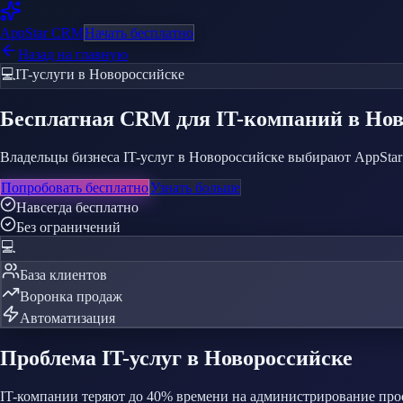
AppStar
CRM
Начать бесплатно
Назад на главную
💻
IT-услуги
в Новороссийске
Бесплатная CRM
для IT-компаний
в Но
Владельцы бизнеса IT-услуг в Новороссийске выбирают AppStar 
Попробовать бесплатно
Узнать больше
Навсегда бесплатно
Без ограничений
💻
База клиентов
Воронка продаж
Автоматизация
Проблема
IT-услуг
в Новороссийске
IT-компании теряют до 40% времени на администрирование про