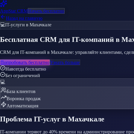
AppStar
CRM
Начать бесплатно
Назад на главную
💻
IT-услуги
в Махачкале
Бесплатная CRM
для IT-компаний
в Ма
CRM для IT-компаний в Махачкале: управляйте клиентами, сдел
Попробовать бесплатно
Узнать больше
Навсегда бесплатно
Без ограничений
💻
База клиентов
Воронка продаж
Автоматизация
Проблема
IT-услуг
в Махачкале
IT-компании теряют до 40% времени на администрирование про