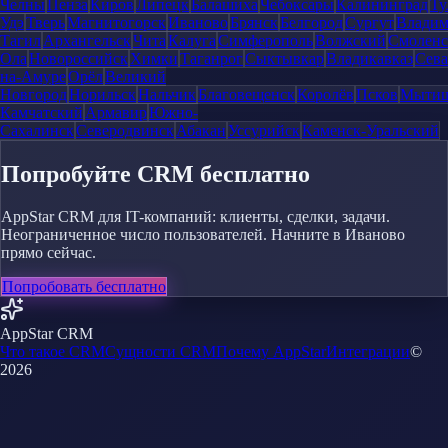
Челны
Пенза
Киров
Липецк
Балашиха
Чебоксары
Калининград
Ту
Удэ
Тверь
Магнитогорск
Иваново
Брянск
Белгород
Сургут
Влади
Тагил
Архангельск
Чита
Калуга
Симферополь
Волжский
Смоленс
Ола
Новороссийск
Химки
Таганрог
Сыктывкар
Владикавказ
Сева
на-Амуре
Орёл
Великий
Новгород
Норильск
Нальчик
Благовещенск
Королёв
Псков
Мыти
Камчатский
Армавир
Южно-
Сахалинск
Северодвинск
Абакан
Уссурийск
Каменск-Уральский
Попробуйте CRM бесплатно
AppStar CRM для IT-компаний: клиенты, сделки, задачи.
Неограниченное число пользователей. Начните в Иваново
прямо сейчас.
Попробовать бесплатно
AppStar CRM
Что такое CRM
Сущности CRM
Почему AppStar
Интеграции
©
2026