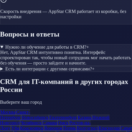
Скорость внедрения — AppStar CRM работает из коробки, без
настройки
Вопросы и ответы
Нужно ли обучение для работы в CRM?
+
Нет, AppStar CRM интуитивно понятна. Интерфейс
спроектирован так, чтобы новый сотрудник мог начать работать
без обучения — просто зайдите и начните.
Есть ли интеграции с другими сервисами?
+
CRM
для IT-компаний
в других городах
России
Выберите ваш город
Москва
Санкт-
Петербург
Новосибирск
Екатеринбург
Казань
Нижний
Новгород
Челябинск
Самара
Омск
Ростов-на-
Дону
Уфа
Красноярск
Воронеж
Пермь
Волгоград
Краснодар
Сара