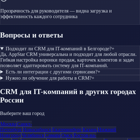
Прозрачность для руководителя — видна загрузка и
эффективность каждого сотрудника
Вопросы и ответы
Подходит ли CRM для IT-компаний в Белгороде?
+
Да, AppStar CRM универсальна и подходит для любой отрасли.
Гибкая настройка воронки продаж, карточек клиентов и задач
позволяет адаптировать систему для IT-компаний.
Есть ли интеграции с другими сервисами?
+
Нужно ли обучение для работы в CRM?
+
CRM
для IT-компаний
в других городах
России
Выберите ваш город
Москва
Санкт-
Петербург
Новосибирск
Екатеринбург
Казань
Нижний
Новгород
Челябинск
Самара
Омск
Ростов-на-