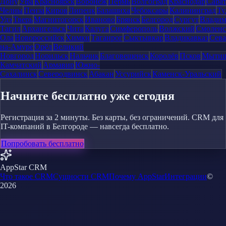
Дону
Уфа
Красноярск
Воронеж
Пермь
Волгоград
Краснодар
Сара
Челны
Пенза
Киров
Липецк
Балашиха
Чебоксары
Калининград
Ту
Удэ
Тверь
Магнитогорск
Иваново
Брянск
Белгород
Сургут
Влади
Тагил
Архангельск
Чита
Калуга
Симферополь
Волжский
Смоленс
Ола
Новороссийск
Химки
Таганрог
Сыктывкар
Владикавказ
Сева
на-Амуре
Орёл
Великий
Новгород
Норильск
Нальчик
Благовещенск
Королёв
Псков
Мыти
Камчатский
Армавир
Южно-
Сахалинск
Северодвинск
Абакан
Уссурийск
Каменск-Уральский
Начните бесплатно уже сегодня
Регистрация за 2 минуты. Без карты, без ограничений. CRM для
IT-компаний в Белгороде — навсегда бесплатно.
Попробовать бесплатно
AppStar CRM
Что такое CRM
Сущности CRM
Почему AppStar
Интеграции
©
2026