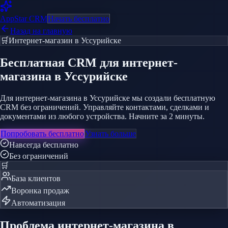
AppStar
CRM
Начать бесплатно
Назад на главную
🛒
Интернет-магазин
в Уссурийске
Бесплатная CRM
для интернет-
магазина
в Уссурийске
Для интернет-магазина в Уссурийске мы создали бесплатную
CRM без ограничений. Управляйте контактами, сделками и
документами из любого устройства. Начните за 2 минуты.
Попробовать бесплатно
Узнать больше
Навсегда бесплатно
Без ограничений
🛒
База клиентов
Воронка продаж
Автоматизация
Проблема
интернет-магазина
в