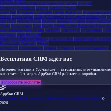
Петербург
Новосибирск
Екатеринбург
Казань
Нижний
Новгород
Челябинск
Самара
Омск
Ростов-на-
Дону
Уфа
Красноярск
Воронеж
Пермь
Волгоград
Краснодар
Сара
Челны
Пенза
Киров
Липецк
Балашиха
Чебоксары
Калининград
Ту
Удэ
Тверь
Магнитогорск
Иваново
Брянск
Белгород
Сургут
Влади
Тагил
Архангельск
Чита
Калуга
Симферополь
Волжский
Смоленс
Ола
Новороссийск
Химки
Таганрог
Сыктывкар
Владикавказ
Сева
на-Амуре
Орёл
Великий
Новгород
Норильск
Нальчик
Благовещенск
Королёв
Псков
Мыти
Камчатский
Армавир
Южно-
Сахалинск
Северодвинск
Абакан
Уссурийск
Каменск-Уральский
Бесплатная CRM ждёт вас
Интернет-магазин в Уссурийске — автоматизируйте управление
клиентами без затрат. AppStar CRM работает из коробки.
Попробовать бесплатно
AppStar CRM
Что такое CRM
Сущности CRM
Почему AppStar
Интеграции
©
2026