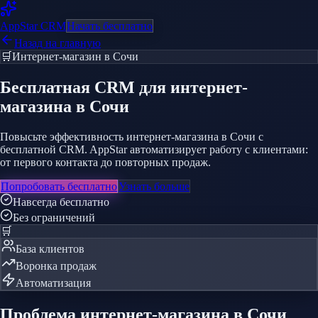
AppStar
CRM
Начать бесплатно
Назад на главную
🛒
Интернет-магазин
в Сочи
Бесплатная CRM
для интернет-
магазина
в Сочи
Повысьте эффективность интернет-магазина в Сочи с
бесплатной CRM. AppStar автоматизирует работу с клиентами:
от первого контакта до повторных продаж.
Попробовать бесплатно
Узнать больше
Навсегда бесплатно
Без ограничений
🛒
База клиентов
Воронка продаж
Автоматизация
Проблема
интернет-магазина
в Сочи