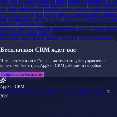
Дону
Уфа
Красноярск
Воронеж
Пермь
Волгоград
Краснодар
Сара
Челны
Пенза
Киров
Липецк
Балашиха
Чебоксары
Калининград
Ту
Удэ
Тверь
Магнитогорск
Иваново
Брянск
Белгород
Сургут
Влади
Тагил
Архангельск
Чита
Калуга
Симферополь
Волжский
Смоленс
Ола
Новороссийск
Химки
Таганрог
Сыктывкар
Владикавказ
Сева
на-Амуре
Орёл
Великий
Новгород
Норильск
Нальчик
Благовещенск
Королёв
Псков
Мыти
Камчатский
Армавир
Южно-
Сахалинск
Северодвинск
Абакан
Уссурийск
Каменск-Уральский
Бесплатная CRM ждёт вас
Интернет-магазин в Сочи — автоматизируйте управление
клиентами без затрат. AppStar CRM работает из коробки.
Попробовать бесплатно
AppStar CRM
Что такое CRM
Сущности CRM
Почему AppStar
Интеграции
©
2026