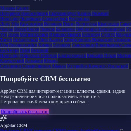
Москва
Санкт-
Петербург
Новосибирск
Екатеринбург
Казань
Нижний
Новгород
Челябинск
Самара
Омск
Ростов-на-
Дону
Уфа
Красноярск
Воронеж
Пермь
Волгоград
Краснодар
Сара
Челны
Пенза
Киров
Липецк
Балашиха
Чебоксары
Калининград
Ту
Удэ
Тверь
Магнитогорск
Иваново
Брянск
Белгород
Сургут
Влади
Тагил
Архангельск
Чита
Калуга
Симферополь
Волжский
Смоленс
Ола
Новороссийск
Химки
Таганрог
Сыктывкар
Владикавказ
Сева
на-Амуре
Орёл
Великий
Новгород
Норильск
Нальчик
Благовещенск
Королёв
Псков
Мыти
Камчатский
Армавир
Южно-
Сахалинск
Северодвинск
Абакан
Уссурийск
Каменск-Уральский
Попробуйте CRM бесплатно
AppStar CRM для интернет-магазина: клиенты, сделки, задачи.
Неограниченное число пользователей. Начните в
Петропавловске-Камчатском прямо сейчас.
Попробовать бесплатно
AppStar CRM
Что такое CRM
Сущности CRM
Почему AppStar
Интеграции
©