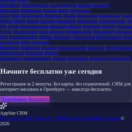
Москва
Санкт-
Петербург
Новосибирск
Екатеринбург
Казань
Нижний
Новгород
Челябинск
Самара
Омск
Ростов-на-
Дону
Уфа
Красноярск
Воронеж
Пермь
Волгоград
Краснодар
Сара
Челны
Пенза
Киров
Липецк
Балашиха
Чебоксары
Калининград
Ту
Удэ
Тверь
Магнитогорск
Иваново
Брянск
Белгород
Сургут
Влади
Тагил
Архангельск
Чита
Калуга
Симферополь
Волжский
Смоленс
Ола
Новороссийск
Химки
Таганрог
Сыктывкар
Владикавказ
Сева
на-Амуре
Орёл
Великий
Новгород
Норильск
Нальчик
Благовещенск
Королёв
Псков
Мыти
Камчатский
Армавир
Южно-
Сахалинск
Северодвинск
Абакан
Уссурийск
Каменск-Уральский
Начните бесплатно уже сегодня
Регистрация за 2 минуты. Без карты, без ограничений. CRM для
интернет-магазина в Оренбурге — навсегда бесплатно.
Попробовать бесплатно
AppStar CRM
Что такое CRM
Сущности CRM
Почему AppStar
Интеграции
©
2026