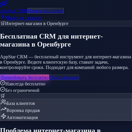
AppStar
CRM
Начать бесплатно
Назад на главную
🛒
Интернет-магазин
в Оренбурге
Бесплатная CRM
для интернет-
магазина
в Оренбурге
AppStar CRM — бесплатный инструмент для интернет-магазина
в Оренбурге. Ведите клиентскую базу, ставьте задачи,
контролируйте сроки. Подходит для компаний любого размера.
Попробовать бесплатно
Узнать больше
Навсегда бесплатно
Без ограничений
🛒
База клиентов
Воронка продаж
Автоматизация
Проблема
интернет-магазина
в