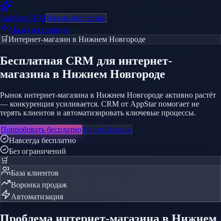
AppStar
CRM
Начать бесплатно
Назад на главную
🛒
Интернет-магазин
в Нижнем Новгороде
Бесплатная CRM
для интернет-
магазина
в Нижнем Новгороде
Рынок интернет-магазина в Нижнем Новгороде активно растёт
— конкуренция усиливается. CRM от AppStar помогает не
терять клиентов и автоматизировать ключевые процессы.
Попробовать бесплатно
Узнать больше
Навсегда бесплатно
Без ограничений
🛒
База клиентов
Воронка продаж
Автоматизация
Проблема
интернет-магазина
в Нижнем