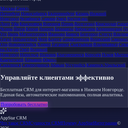
Москва
Санкт-
Петербург
Новосибирск
Екатеринбург
Казань
Нижний
Новгород
Челябинск
Самара
Омск
Ростов-на-
Дону
Уфа
Красноярск
Воронеж
Пермь
Волгоград
Краснодар
Сара
Челны
Пенза
Киров
Липецк
Балашиха
Чебоксары
Калининград
Ту
Удэ
Тверь
Магнитогорск
Иваново
Брянск
Белгород
Сургут
Влади
Тагил
Архангельск
Чита
Калуга
Симферополь
Волжский
Смоленс
Ола
Новороссийск
Химки
Таганрог
Сыктывкар
Владикавказ
Сева
на-Амуре
Орёл
Великий
Новгород
Норильск
Нальчик
Благовещенск
Королёв
Псков
Мыти
Камчатский
Армавир
Южно-
Сахалинск
Северодвинск
Абакан
Уссурийск
Каменск-Уральский
Управляйте клиентами эффективно
Бесплатная CRM для интернет-магазина в Нижнем Новгороде.
Единая база, автоматические напоминания, полная аналитика.
Попробовать бесплатно
AppStar CRM
Что такое CRM
Сущности CRM
Почему AppStar
Интеграции
©