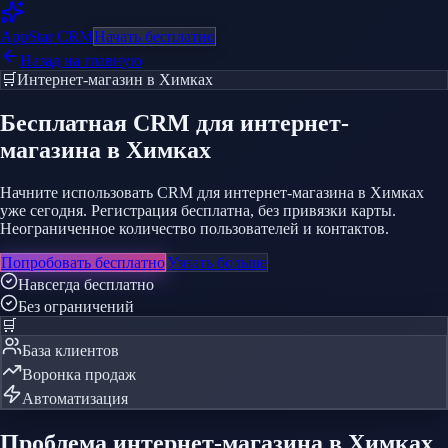
AppStar
CRM
Начать бесплатно
Назад на главную
🛒
Интернет-магазин
в Химках
Бесплатная CRM
для интернет-
магазина
в Химках
Начните использовать CRM для интернет-магазина в Химках
уже сегодня. Регистрация бесплатна, без привязки карты.
Неограниченное количество пользователей и контактов.
Попробовать бесплатно
Узнать больше
Навсегда бесплатно
Без ограничений
🛒
База клиентов
Воронка продаж
Автоматизация
Проблема
интернет-магазина
в Химках