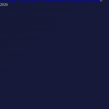
Что такое CRM
Сущности CRM
Почему AppStar
Интеграции
©
2026