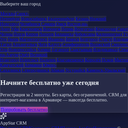
Выберите ваш город
Москва
Санкт-
Петербург
Новосибирск
Екатеринбург
Казань
Нижний
Новгород
Челябинск
Самара
Омск
Ростов-на-
Дону
Уфа
Красноярск
Воронеж
Пермь
Волгоград
Краснодар
Сара
Челны
Пенза
Киров
Липецк
Балашиха
Чебоксары
Калининград
Ту
Удэ
Тверь
Магнитогорск
Иваново
Брянск
Белгород
Сургут
Влади
Тагил
Архангельск
Чита
Калуга
Симферополь
Волжский
Смоленс
Ола
Новороссийск
Химки
Таганрог
Сыктывкар
Владикавказ
Сева
на-Амуре
Орёл
Великий
Новгород
Норильск
Нальчик
Благовещенск
Королёв
Псков
Мыти
Камчатский
Армавир
Южно-
Сахалинск
Северодвинск
Абакан
Уссурийск
Каменск-Уральский
Начните бесплатно уже сегодня
Регистрация за 2 минуты. Без карты, без ограничений. CRM для
интернет-магазина в Армавире — навсегда бесплатно.
Попробовать бесплатно
AppStar CRM