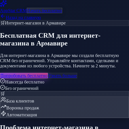
AppStar
CRM
Начать бесплатно
Назад на главную
🛒
Интернет-магазин
в Армавире
Бесплатная CRM
для интернет-
магазина
в Армавире
Для интернет-магазина в Армавире мы создали бесплатную
CRM без ограничений. Управляйте контактами, сделками и
документами из любого устройства. Начните за 2 минуты.
Попробовать бесплатно
Узнать больше
Навсегда бесплатно
Без ограничений
🛒
База клиентов
Воронка продаж
Автоматизация
Проблема
интернет-магазина
в