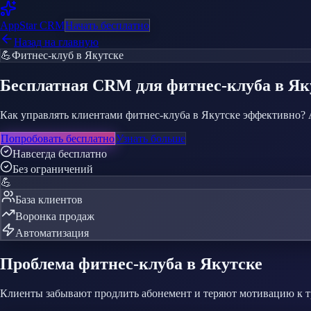
AppStar
CRM
Начать бесплатно
Назад на главную
💪
Фитнес-клуб
в Якутске
Бесплатная CRM
для фитнес-клуба
в Як
Как управлять клиентами фитнес-клуба в Якутске эффективно? 
Попробовать бесплатно
Узнать больше
Навсегда бесплатно
Без ограничений
💪
База клиентов
Воронка продаж
Автоматизация
Проблема
фитнес-клуба
в Якутске
Клиенты забывают продлить абонемент и теряют мотивацию к 