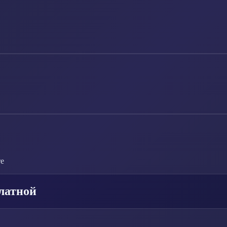
те
латной