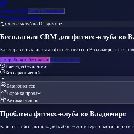
AppStar
CRM
Начать бесплатно
Назад на главную
💪
Фитнес-клуб
во Владимире
Бесплатная CRM
для фитнес-клуба
во В
Как управлять клиентами фитнес-клуба во Владимире эффективн
Попробовать бесплатно
Узнать больше
Навсегда бесплатно
Без ограничений
💪
База клиентов
Воронка продаж
Автоматизация
Проблема
фитнес-клуба
во Владимире
Клиенты забывают продлить абонемент и теряют мотивацию к 