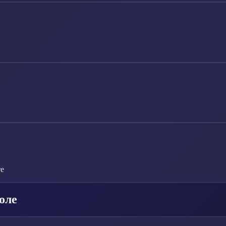
те
оле