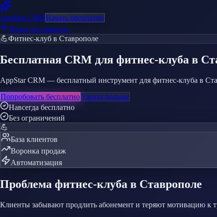
AppStar
CRM
Начать бесплатно
Назад на главную
💪
Фитнес-клуб
в Ставрополе
Бесплатная CRM
для фитнес-клуба
в Ст
AppStar CRM — бесплатный инструмент для фитнес-клуба в Ставр
Попробовать бесплатно
Узнать больше
Навсегда бесплатно
Без ограничений
💪
База клиентов
Воронка продаж
Автоматизация
Проблема
фитнес-клуба
в Ставрополе
Клиенты забывают продлить абонемент и теряют мотивацию к 