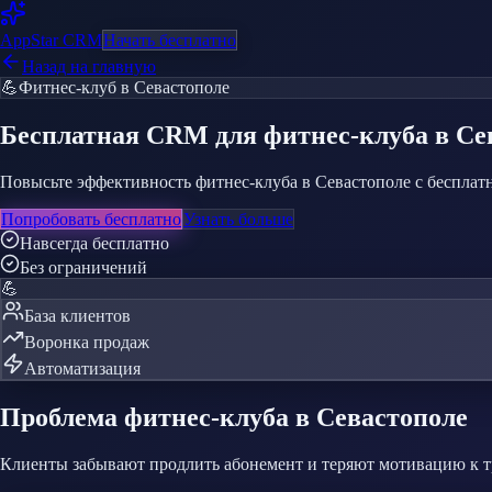
AppStar
CRM
Начать бесплатно
Назад на главную
💪
Фитнес-клуб
в Севастополе
Бесплатная CRM
для фитнес-клуба
в Се
Повысьте эффективность фитнес-клуба в Севастополе с бесплатн
Попробовать бесплатно
Узнать больше
Навсегда бесплатно
Без ограничений
💪
База клиентов
Воронка продаж
Автоматизация
Проблема
фитнес-клуба
в Севастополе
Клиенты забывают продлить абонемент и теряют мотивацию к 