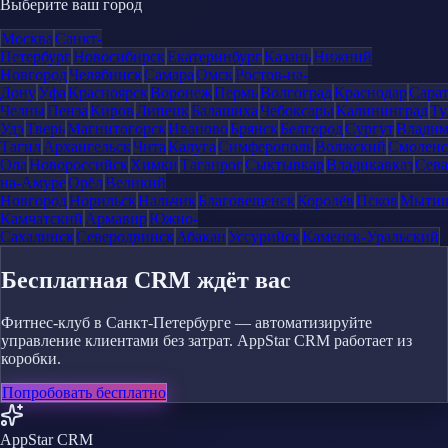
Выберите ваш город
Москва
Санкт-
Петербург
Новосибирск
Екатеринбург
Казань
Нижний
Новгород
Челябинск
Самара
Омск
Ростов-на-
Дону
Уфа
Красноярск
Воронеж
Пермь
Волгоград
Краснодар
Сара
Челны
Пенза
Киров
Липецк
Балашиха
Чебоксары
Калининград
Ту
Удэ
Тверь
Магнитогорск
Иваново
Брянск
Белгород
Сургут
Влади
Тагил
Архангельск
Чита
Калуга
Симферополь
Волжский
Смоленс
Ола
Новороссийск
Химки
Таганрог
Сыктывкар
Владикавказ
Сева
на-Амуре
Орёл
Великий
Новгород
Норильск
Нальчик
Благовещенск
Королёв
Псков
Мыти
Камчатский
Армавир
Южно-
Сахалинск
Северодвинск
Абакан
Уссурийск
Каменск-Уральский
Бесплатная CRM ждёт вас
Фитнес-клуб в Санкт-Петербурге — автоматизируйте
управление клиентами без затрат. AppStar CRM работает из
коробки.
Попробовать бесплатно
AppStar CRM