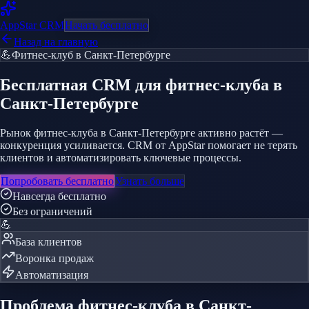
AppStar
CRM
Начать бесплатно
Назад на главную
💪
Фитнес-клуб
в Санкт-Петербурге
Бесплатная CRM
для фитнес-клуба
в
Санкт-Петербурге
Рынок фитнес-клуба в Санкт-Петербурге активно растёт —
конкуренция усиливается. CRM от AppStar помогает не терять
клиентов и автоматизировать ключевые процессы.
Попробовать бесплатно
Узнать больше
Навсегда бесплатно
Без ограничений
💪
База клиентов
Воронка продаж
Автоматизация
Проблема
фитнес-клуба
в Санкт-