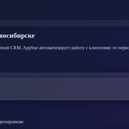
восибирске
тной CRM. AppStar автоматизирует работу с клиентами: от перв
тренировкам