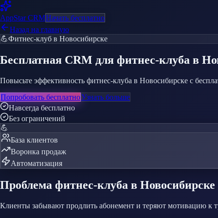
AppStar
CRM
Начать бесплатно
Назад на главную
💪
Фитнес-клуб
в Новосибирске
Бесплатная CRM
для фитнес-клуба
в Но
Повысьте эффективность фитнес-клуба в Новосибирске с беспла
Попробовать бесплатно
Узнать больше
Навсегда бесплатно
Без ограничений
💪
База клиентов
Воронка продаж
Автоматизация
Проблема
фитнес-клуба
в Новосибирске
Клиенты забывают продлить абонемент и теряют мотивацию к 