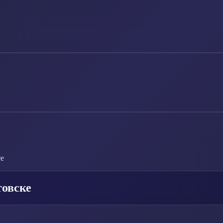
те
товске