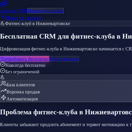
AppStar
CRM
Начать бесплатно
Назад на главную
💪
Фитнес-клуб
в Нижневартовске
Бесплатная CRM
для фитнес-клуба
в Ни
Цифровизация фитнес-клуба в Нижневартовске начинается с CRM.
Попробовать бесплатно
Узнать больше
Навсегда бесплатно
Без ограничений
💪
База клиентов
Воронка продаж
Автоматизация
Проблема
фитнес-клуба
в Нижневартовс
Клиенты забывают продлить абонемент и теряют мотивацию к 